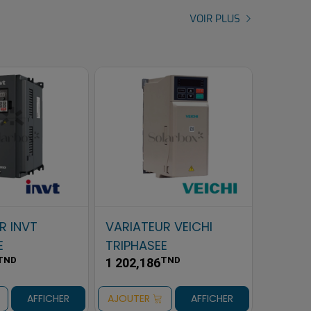
VOIR PLUS
UR MICNO
VARIATEUR VEICHI
VARIA
E
MONOPHASE
MONO
TND
TND
1 492,736
674,00
AFFICHER
AJOUTER
AFFICHER
AJOUTE