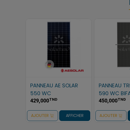
A SOLAR
PANNEAU AE SOLAR
PANNEAU CS
AL
500 WC
450 WC
TND
310,000
FFICHER
COMMANDER
AJOUTER