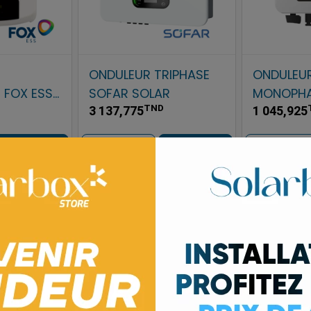
ONDULEUR TRIPHASE
ONDULEU
 SOFAR
KSTAR
MONOPHA
TND
3 643,511
1 753,725
AFFICHER
AJOUTER
AFFICHER
AJOUTER