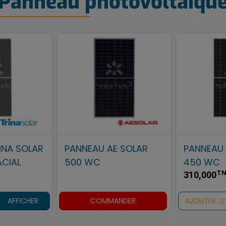
Panneau photovoltaïqu
P SOLAR
PANNEAU CSP SOLAR
PANNEAU 
275 WC
600 
TND
T
196,000
457,000
AFFICHER
AJOUTER
AFFICHER
AJOUTER