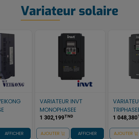
Variateur solaire
INVT
VARIATEUR VEICHI
VARIATE
TRIPHASEE
TRIPHASE
TND
1 202,186
1 035,999
AFFICHER
AJOUTER
AFFICHER
AJOUTER