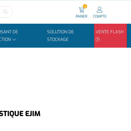
0
PANIER
COMPTE
SANT DE
SOLUTION DE
VENTE FLASH
CTION
STOCKAGE
🕒
STIQUE EJIM