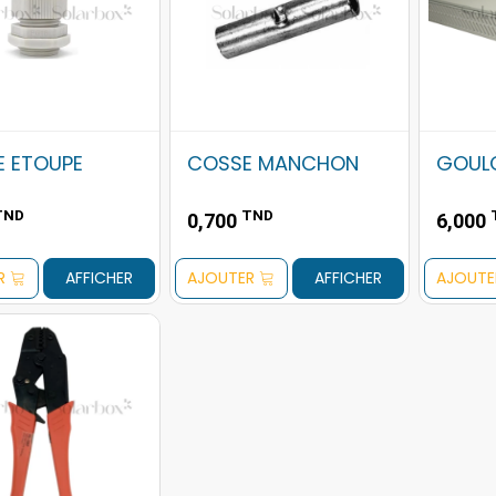
E ETOUPE
COSSE MANCHON
GOUL
TND
TND
0,700
6,000
R
AFFICHER
AJOUTER
AFFICHER
AJOUTE