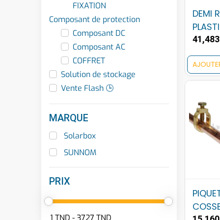
FIXATION
DEMI 
Composant de protection
PLAST
Composant DC
41,48
Composant AC
COFFRET
AJOUTE
Solution de stockage
Vente Flash 🕒
MARQUE
Solarbox
SUNNOM
PRIX
PIQUE
COSSE
15,16