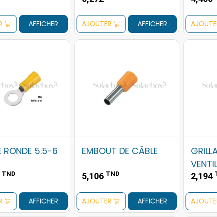
R
AFFICHER
AJOUTER
AFFICHER
AJOUTE
 RONDE 5.5-6
EMBOUT DE CÂBLE
GRILL
VENTI
TND
TND
0
5,106
2,194
R
AFFICHER
AJOUTER
AFFICHER
AJOUTE