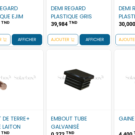
REGARD
DEMI REGARD
DEMI 
IQUE EJIM
PLASTIQUE GRIS
PLAST
TND
TND
3
39,984
30,00
R
AFFICHER
AJOUTER
AFFICHER
AJOUTE
T DE TERRE+
EMBOUT TUBE
GAINE
 LAITON
GALVANISÉ
TND
TND
0
0,272
4,400