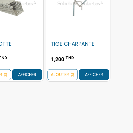
OTTE
TIGE CHARPANTE
TND
TND
1,200
R
AFFICHER
AJOUTER
AFFICHER