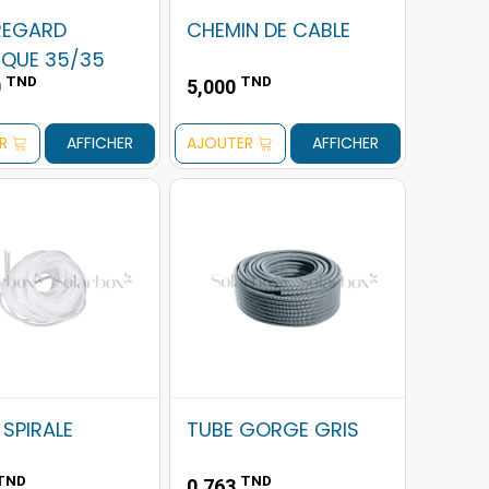
REGARD
CHEMIN DE CABLE
IQUE 35/35
TND
TND
0
5,000
R
AFFICHER
AJOUTER
AFFICHER
 SPIRALE
TUBE GORGE GRIS
TND
TND
0,763