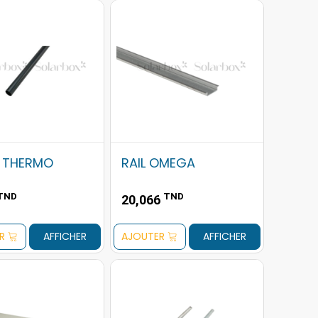
 THERMO
RAIL OMEGA
TND
TND
20,066
R
AFFICHER
AJOUTER
AFFICHER