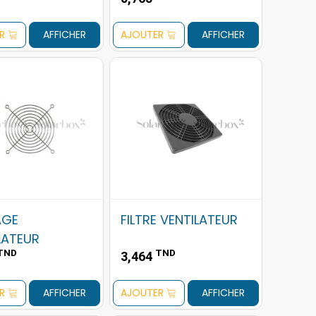
R
AFFICHER
AJOUTER
AFFICHER
AGE
FILTRE VENTILATEUR
LATEUR
TND
TND
3,464
R
AFFICHER
AJOUTER
AFFICHER