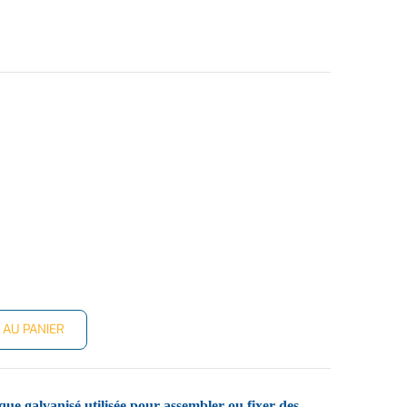
 AU PANIER
que galvanisé utilisée pour assembler ou fixer des