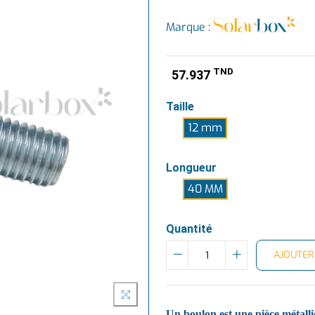
Marque :
TND
57.937
Taille
12 mm
Longueur
40 MM
Quantité
AJOUTER
Un boulon est une pièce métalli